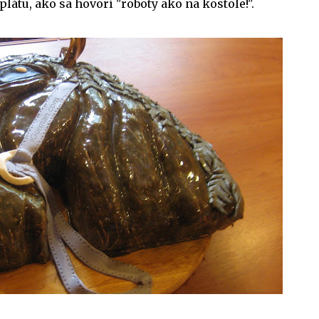
látu, ako sa hovorí "roboty ako na kostole!".