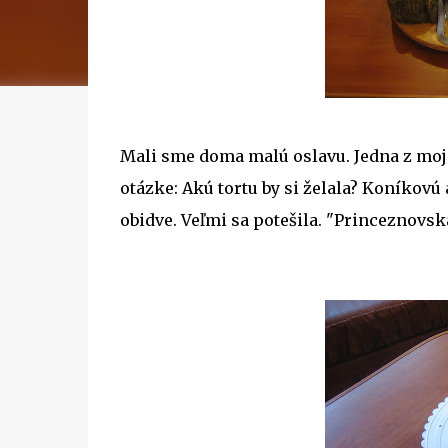
Mali sme doma malú oslavu. Jedna z moj
otázke: Akú tortu by si želala? Koníkovú
obidve. Veľmi sa potešila. "Princeznovs