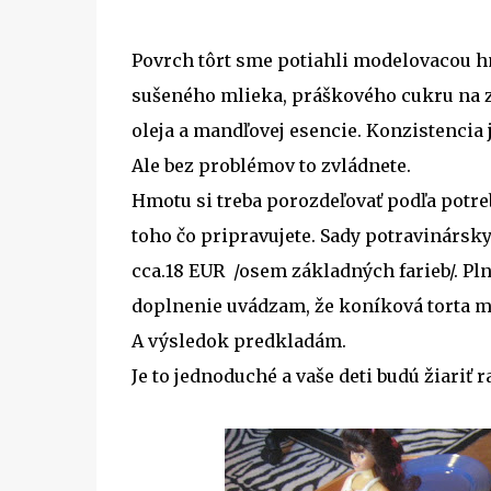
Povrch tôrt sme potiahli modelovacou h
sušeného mlieka, práškového cukru na z
oleja a mandľovej esencie. Konzistencia j
Ale bez problémov to zvládnete.
Hmotu si treba porozdeľovať podľa potreb
toho čo pripravujete. Sady potravinársky
cca.18 EUR /osem základných farieb/. Pln
doplnenie uvádzam, že koníková torta ma
A výsledok predkladám.
Je to jednoduché a vaše deti budú žiariť r