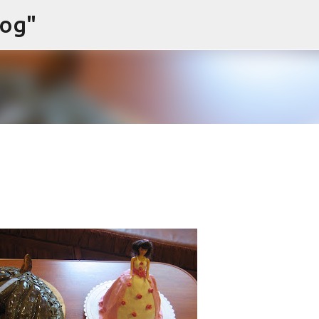
log"
Preskočiť na hlavný obsah