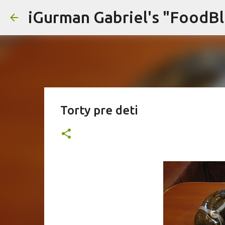
iGurman Gabriel's "FoodB
Torty pre deti