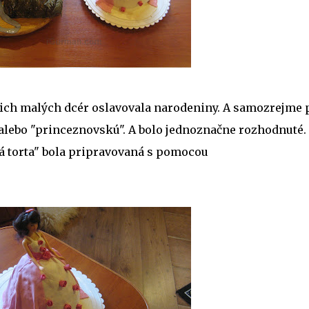
ich malých dcér oslavovala narodeniny. A samozrejme 
 alebo "princeznovskú". A bolo jednoznačne rozhodnuté. 
ká torta" bola pripravovaná s pomocou