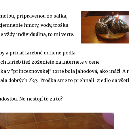
motou, pripravenou zo salka,
jemnenie hmoty, vody, trošku
e vždy individuálna, to mi verte.
y a pridať farebné odtiene podľa
ch farieb tiež zoženiete na internete v cene
ka v "princeznovskej" torte bola jahodová, ako ináč! A 
la dobrých 7kg. Troška sme to prehnali, zjedlo sa všet
adosťou. No nestojí to za to?