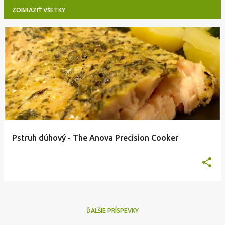
ZOBRAZIŤ VŠETKY
P
r
í
s
p
e
v
Pstruh dúhový - The Anova Precision Cooker
k
y
ĎALŠIE PRÍSPEVKY