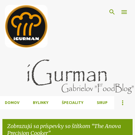
Preskočiť na hlavný obsah
DOMOV
BYLINKY
ŠPECIALITY
SIRUP
Zobrazujú sa príspevky so štítkom
The Anova
Precision Cooker