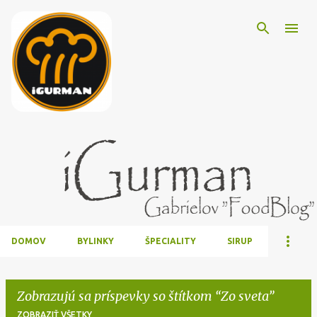
Preskočiť na hlavný obsah
DOMOV
BYLINKY
ŠPECIALITY
SIRUP
Zobrazujú sa príspevky so štítkom
Zo sveta
ZOBRAZIŤ VŠETKY