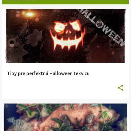
P
r
í
s
p
e
v
Tipy pre perfektnú Halloween tekvicu.
k
y