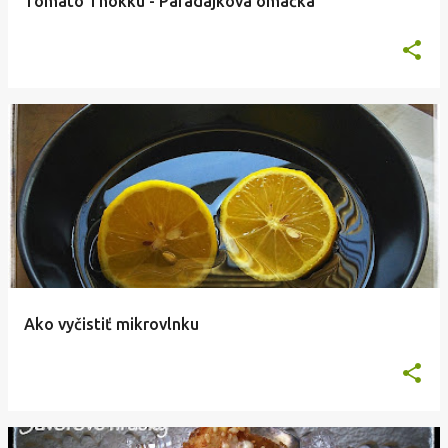
Tomato Thokku - Paradajková omáčka
Ako vyčistiť mikrovlnku