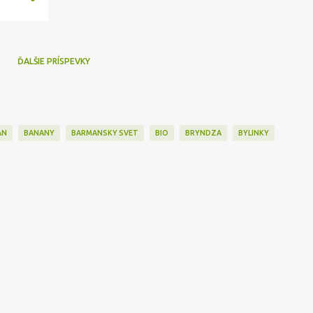
ĎALŠIE PRÍSPEVKY
AN
BANANY
BARMANSKY SVET
BIO
BRYNDZA
BYLINKY
INY
CHUTNEY
CIBULA
CINA
CITRON
COFFEE
COKOLADA
Ň
DROZDIE
DŽEM
ECKA
EXTRAVAGANCIA
FOOD ART
GABRIEL
GADGETS
GORDON RAMSAY
GRILL
GULAS
HALLOWEEN
INGREDIENCIE
INSPIRATION
JABLKO
JAMIE OLIVER
JAVOROVY SIRU
R
KAPUSTA
KAVA
KAVOVE ZRNA
KAČICA
KEL
KNEDLA
LANGOSE
LÁNGOS
MAK
MARLENKA
MASCARPONE
MASO
ME
MUSLI
NAPOJE
NATIERKY
NIGELLA LAWSON
NÁVODY
ASTA
PECENA HUS
PECIVO
PEKLO NA TALIRI
PESTO
PIVO
PIZ