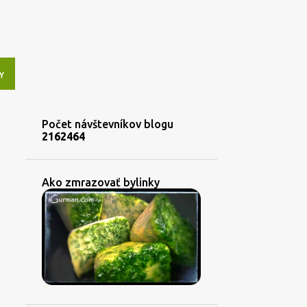
Y
Počet návštevníkov blogu
2
1
6
2
4
6
4
Ako zmrazovať bylinky