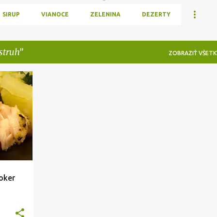
SIRUP
VIANOCE
ZELENINA
DEZERTY
struh
ZOBRAZIŤ VŠETK
+
oker