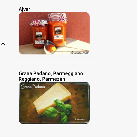
Ajvar
Grana Padano, Parmeggiano
Reggiano, Parmezán
P
D
ZA