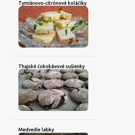
Tymiánovo-citrónové koláčiky
Thajské čokokávové sušienky
Medvedie labky