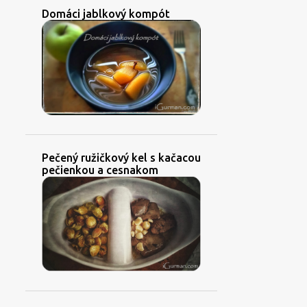
Domáci jablkový kompót
Pečený ružičkový kel s kačacou
pečienkou a cesnakom