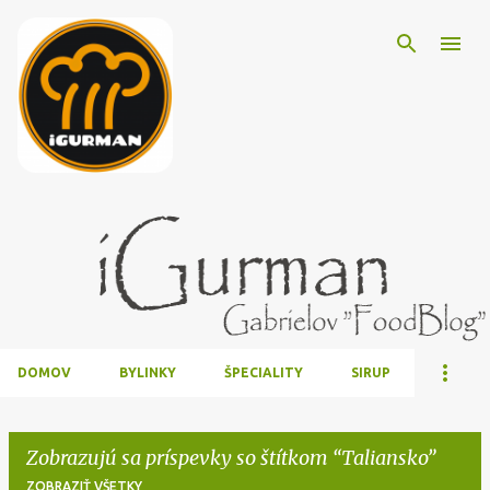
Preskočiť na hlavný obsah
DOMOV
BYLINKY
ŠPECIALITY
SIRUP
Zobrazujú sa príspevky so štítkom
Taliansko
ZOBRAZIŤ VŠETKY