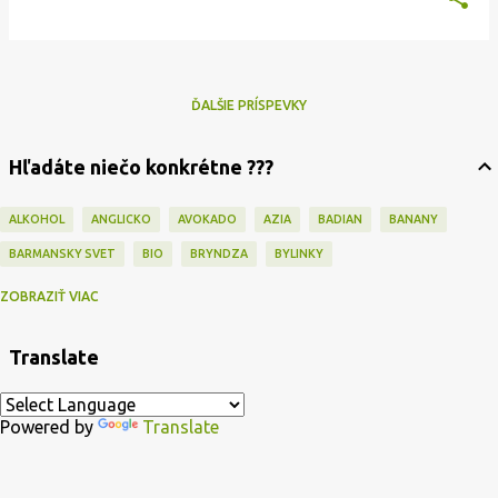
ĎALŠIE PRÍSPEVKY
Hľadáte niečo konkrétne ???
ALKOHOL
ANGLICKO
AVOKADO
AZIA
BADIAN
BANANY
BARMANSKY SVET
BIO
BRYNDZA
BYLINKY
CAJ
CAPPUCCINO
CESKO
CESNAK
CESTOVINY
CHUTNEY
ZOBRAZIŤ VIAC
CIBULA
CINA
CITRON
COFFEE
COKOLADA
DEKORÁCIE
Translate
DEZERTY
DIVINA
DOMÁCA PEKÁREŇ
DROZDIE
DŽEM
ECKA
EXTRAVAGANCIA
FOOD ART
FOOD BLOGGERS
FOOD HUMOR
Powered by
Translate
FOTOGRAFIE
GABRIEL
GADGETS
GORDON RAMSAY
GRILL
GULAS
HALLOWEEN
HLIVA
HMYZ A ...
HORCICA
HRIBY
HYDINA
INGREDIENCIE
INSPIRATION
JABLKO
JAMIE OLIVER