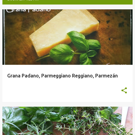
P
r
í
s
p
e
v
Grana Padano, Parmeggiano Reggiano, Parmezán
k
y