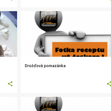
ZNE
DROZDIE
HORCICA
NATIERKY
PREDJEDLA
+
Drožďová pomazánka
ATY
HORCICA
HYDINA
MASO
X-KATEGORIA