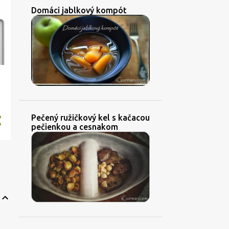
Domáci jablkový kompót
Pečený ružičkový kel s kačacou
pečienkou a cesnakom