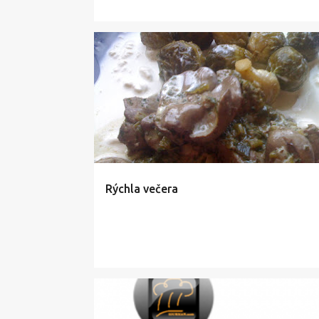
BYLINKY
HORCICA
INSPIRATION
KEL
RO
VNUTORNOSTI
ZELENINA
Rýchla večera
HORCICA
HYDINA
MASO
PREDJEDLA
SAL