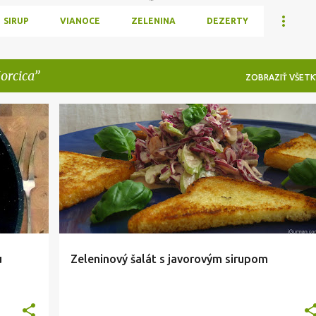
SIRUP
VIANOCE
ZELENINA
DEZERTY
orcica
ZOBRAZIŤ VŠETK
RENIE
HORCICA
INSPIRATION
PREDJEDLA
SIRUPY
+
+
ZELENINA
u
Zeleninový šalát s javorovým sirupom