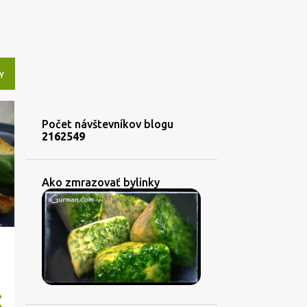
Y
Počet návštevníkov blogu
2
1
6
2
5
4
9
Ako zmrazovať bylinky