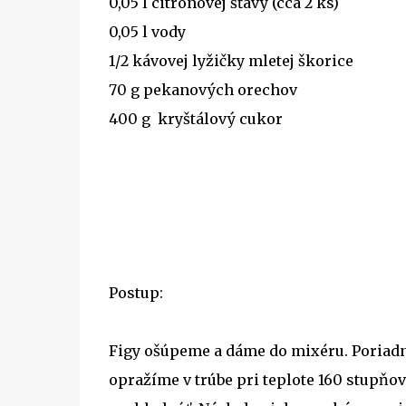
0,05 l citrónovej šťavy (cca 2 ks)
0,05 l vody
1/2 kávovej lyžičky mletej škorice
70 g pekanových orechov
400 g kryštálový cukor
Postup:
Figy ošúpeme a dáme do mixéru. Poriadn
opražíme v trúbe pri teplote 160 stupňo