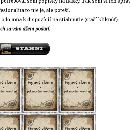
potreboval som popisky na fľašky. Tak som si ich sprav
sionalita to nie je, ale poteší.
 odo mňa k dispozícií na stiahnutie (stačí kliknúť).
ch sa vám džem podarí.