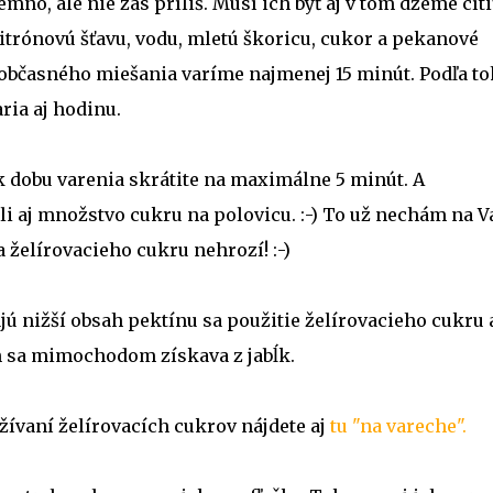
o, ale nie zas príliš. Musí ich byť aj v tom džeme cíti
trónovú šťavu, vodu, mletú škoricu, cukor a pekanové
a občasného miešania varíme najmenej 15 minút. Podľa t
ria aj hodinu.
tak dobu varenia skrátite na maximálne 5 minút. A
i aj množstvo cukru na polovicu. :-) To už nechám na V
 želírovacieho cukru nehrozí! :-)
ú nižší obsah pektínu sa použitie želírovacieho cukru 
n sa mimochodom získava z jabĺk.
žívaní želírovacích cukrov nájdete aj
tu "na vareche".