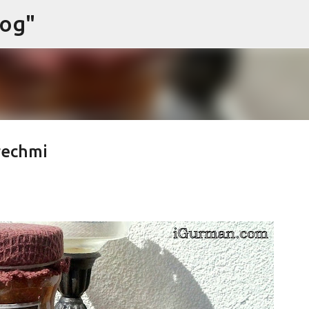
log"
Preskočiť na hlavný obsah
rechmi