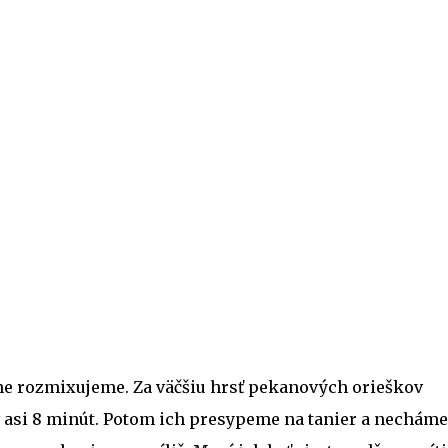
e rozmixujeme. Za väčšiu hrsť pekanových orieškov
v asi 8 minút. Potom ich presypeme na tanier a necháme