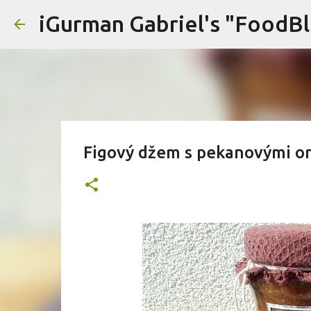
iGurman Gabriel's "FoodB
Figový džem s pekanovými o