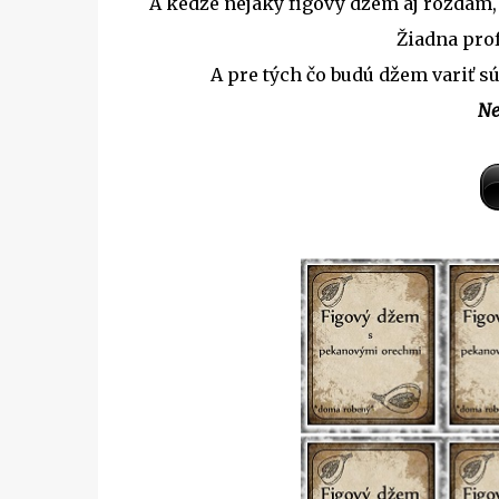
A kedže nejaký figový džem aj rozdám, 
Žiadna profe
A pre tých čo budú džem variť sú
Ne