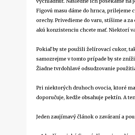
vychladnúť. Následne ich posekáme na jemn
Figovú masu dáme do hrnca, prilejeme ci
orechy. Privedieme do varu, stíšime a z
akú konzistenciu chcete mať. Niektorí va
Pokiaľ by ste použili želírovací cukor, 
samozrejme v tomto prípade by ste znížil
Žiadne tvrdohlavé odsudzovanie použitia
Pri niektorých druhoch ovocia, ktoré maj
doporučuje, kedže obsahuje pektín. A te
Jeden zaujímavý článok o zaváraní a pou