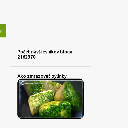
Y
Počet návštevníkov blogu
2
1
6
2
3
7
0
Ako zmrazovať bylinky