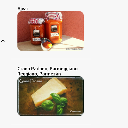
Ajvar
Grana Padano, Parmeggiano
Reggiano, Parmezán
P
D
ZA