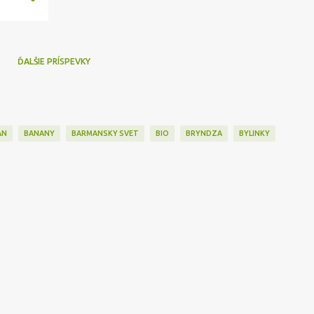
ĎALŠIE PRÍSPEVKY
AN
BANANY
BARMANSKY SVET
BIO
BRYNDZA
BYLINKY
INY
CHUTNEY
CIBULA
CINA
CITRON
COFFEE
COKOLADA
Ň
DROZDIE
DŽEM
ECKA
EXTRAVAGANCIA
FOOD ART
GABRIEL
GADGETS
GORDON RAMSAY
GRILL
GULAS
HALLOWEEN
INGREDIENCIE
INSPIRATION
JABLKO
JAMIE OLIVER
JAVOROVY SIRU
R
KAPUSTA
KAVA
KAVOVE ZRNA
KAČICA
KEL
KNEDLA
LANGOSE
LÁNGOS
MAK
MARLENKA
MASCARPONE
MASO
ME
MUSLI
NAPOJE
NATIERKY
NIGELLA LAWSON
NÁVODY
ASTA
PECENA HUS
PECIVO
PEKLO NA TALIRI
PESTO
PIVO
PIZ