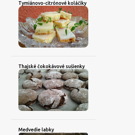
Tymiánovo-citrónové koláčiky
Thajské čokokávové sušienky
Medvedie labky