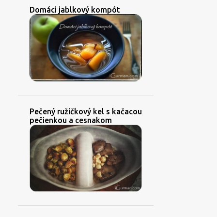
Domáci jablkový kompót
Pečený ružičkový kel s kačacou
pečienkou a cesnakom