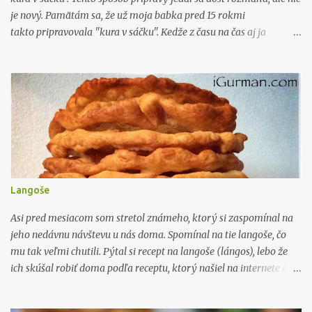
je nový. Pamätám sa, že už moja babka pred 15 rokmi
takto pripravovala "kura v sáčku". Kedže z času na čas aj ja
takýmto spôsobom varím, tak som pre Vás pripravil pár fotografií
z tohto "sáčkového varenia". Ja som robil kuracie stehná. Týmto
spôsobom je možné pripravovať nielen kura, ale aj rybu, zajaca,
zeleninu a všeličo iné. Môžete si samozrejme ešte spôsob prípravy
zjednodušiť a urýchliť tým že si kúpite rovno hotovú zmes od
známeho výrobcu - Šťavnaté kura. Alebo si spravíte vlastnú zmes
korenia a zeleniny, ktorú použijete. Sáčky na pečenie si kúpite v
nejakom hypermarkete za cenu okolo 1,70€ , čo nie je až tak veľa.
Ja som si pripravil soľ, petržlenovú vňať, čierne korenie, červenú
Langoše
papriku sladkú, zázvor, cesnak, medovku , cibuľku, olivový olej,
šampiňóny . Bylinky, koreni...
Asi pred mesiacom som stretol známeho, ktorý si zaspomínal na
jeho nedávnu návštevu u nás doma. Spomínal na tie langoše, čo
mu tak veľmi chutili. Pýtal si recept na langoše (lángos), lebo že
ich skúšal robiť doma podľa receptu, ktorý našiel na internete a
nebolo to ono. Tak som mu povedal, že keď sa k tomu dostanem,
tak ten recept na langoše spíšem a hodím na blog. Kedže to cesto