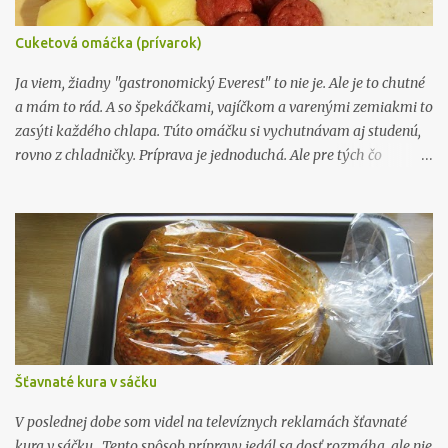
Cuketová omáčka (prívarok)
Ja viem, žiadny "gastronomický Everest" to nie je. Ale je to chutné
a mám to rád. A so špekáčkami, vajíčkom a varenými zemiakmi to
zasýti každého chlapa. Túto omáčku si vychutnávam aj studenú,
rovno z chladničky. Príprava je jednoduchá. Ale pre tých čo
nevedia ako na to, ponúkam svoj postup prípravy. Takže keď
dostanete od niekoho cukinu, tak ako ja, cez 60 cm (viď foto), a
nebudete vedieť čo s ňou, tak si pripravte cukinový prívarok. Čo
budeme potrebovať: cukina - cca. 1 kg cibuľa - 2 stredné kôpor -
1/2 viazaničky maslo - 50 g hladká múka - 50 g 3 dcl vody
mlieko 0,75 l smotana 33% - 0,25 l cukor, ocot (klasický náš), soľ,
čierne korenie, olej Postup: Cukínu očistíme, nakrájame a
vydlabeme jadierka. Potom ju nastrúhame na najväčšom
strúhadle. Cibuľu si očistíme, nakrájame na kocky a opražíme na
Šťavnaté kura v sáčku
troške oleja. Pridáme nastrúhanú cukinu a orestujeme. Zalejeme
vodou, posolíme a dusíme cca. 15 minút. Posledné dve minúty
V poslednej dobe som videl na televíznych reklamách šťavnaté
miešame ...
kura v sáčku . Tento spôsob prípravy jedál sa dosť rozmáha, ale nie