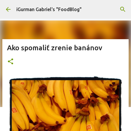
Preskočiť na hlavný obsah
iGurman Gabriel's "FoodBlog"
Ako spomaliť zrenie banánov