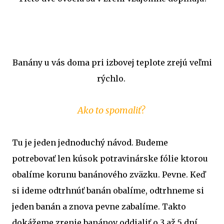
Banány u vás doma pri izbovej teplote zrejú veľmi
rýchlo.
Ako to spomaliť?
Tu je jeden jednoduchý návod. Budeme
potrebovať len kúsok potravinárske fólie ktorou
obalíme korunu banánového zväzku. Pevne. Keď
si ideme odtrhnúť banán obalíme, odtrhneme si
jeden banán a znova pevne zabalíme. Takto
dokážeme zrenie banánov oddialiť o 3 až 5 dní.