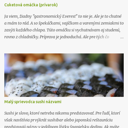
Cuketová omáčka (prívarok)
Ja viem, žiadny "gastronomický Everest" to nie je. Ale je to chutné
a mám to rád. A so špekáčkami, vajíčkom a varenými zemiakmi to
zasýti každého chlapa. Túto omáčku si vychutnávam aj studenú,
rovno z chladničky. Príprava je jednoduchá. Ale pre tých čo
nevedia ako na to, ponúkam svoj postup prípravy. Takže keď
dostanete od niekoho cukinu, tak ako ja, cez 60 cm (viď foto), a
nebudete vedieť čo s ňou, tak si pripravte cukinový prívarok. Čo
budeme potrebovať: cukina - cca. 1 kg cibuľa - 2 stredné kôpor -
1/2 viazaničky maslo - 50 g hladká múka - 50 g 3 dcl vody
mlieko 0,75 l smotana 33% - 0,25 l cukor, ocot (klasický náš), soľ,
čierne korenie, olej Postup: Cukínu očistíme, nakrájame a
vydlabeme jadierka. Potom ju nastrúhame na najväčšom
strúhadle. Cibuľu si očistíme, nakrájame na kocky a opražíme na
Malý sprievodca sushi názvami
troške oleja. Pridáme nastrúhanú cukinu a orestujeme. Zalejeme
vodou, posolíme a dusíme cca. 15 minút. Posledné dve minúty
Sushi je slovo, ktoré netreba nikomu predstavovať. Pre ľudí, ktorí
miešame ...
však navštívia prvýkrát sushibar alebo japonskú reštauráciu
predstavujú názvy v jedálnom lístku španielsku dedinu. Ak máte