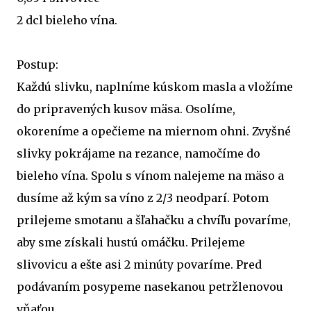
2 dcl bieleho vína.
Postup:
Každú slivku, naplníme kúskom masla a vložíme
do pripravených kusov mäsa. Osolíme,
okoreníme a opečieme na miernom ohni. Zvyšné
slivky pokrájame na rezance, namočíme do
bieleho vína. Spolu s vínom nalejeme na mäso a
dusíme až kým sa víno z 2/3 neodparí. Potom
prilejeme smotanu a šľahačku a chvíľu povaríme,
aby sme získali hustú omáčku. Prilejeme
slivovicu a ešte asi 2 minúty povaríme. Pred
podávaním posypeme nasekanou petržlenovou
vňaťou.