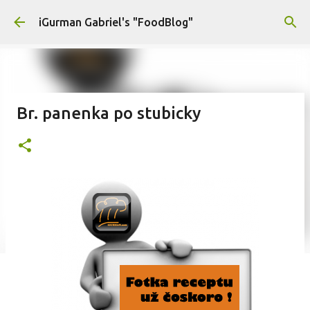
Preskočiť na hlavný obsah
iGurman Gabriel's "FoodBlog"
Br. panenka po stubicky