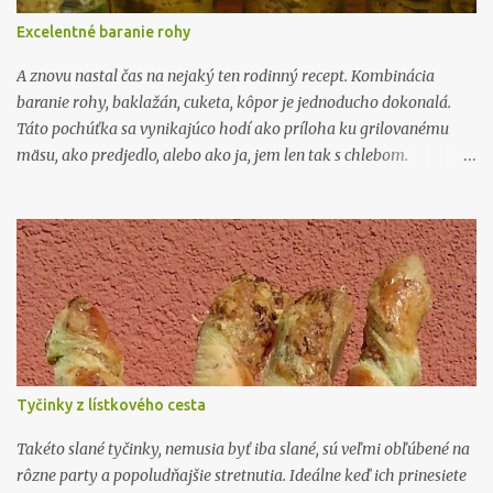
Vám bude zdať cesto príliš tuhé tak pridajte trošku vlažnej vody, ja
Excelentné baranie rohy
som tentokrát nemusel pridávať žiadnu vodu. Ono to závisí aj od
druhu múky a samozrejme cmaru. To už uvidíte. Pos...
A znovu nastal čas na nejaký ten rodinný recept. Kombinácia
baranie rohy, baklažán, cuketa, kôpor je jednoducho dokonalá.
Táto pochúťka sa vynikajúco hodí ako príloha ku grilovanému
mäsu, ako predjedlo, alebo ako ja, jem len tak s chlebom.
Podávame ju studenú! Tento recept sa u nás v rodine pripravuje už
desaťročia bez zmeny. Jednoducho to tento recept nepotrebuje!
Však si ho vyskúšajte pripraviť a uvidíte. Tak poďme na to. Čo
budeme potrebovať: 300g baranie rohy /vyberajte tie extrémne
štipľavé/ 500g baklažán 500g cuketa 1/2 viazaničky kôpru
1/2 citrónu /štava/ 4 strúčiky cesnaku /ak používate čínsky
tak dajte 7 strúčikov/ 1,5 dcl olivového oleja /kto nemá rád jeho
výraznejšiu chuť nech ho zmieša zo slnečnicovým v pomere 1:1 / 5
pol.lyžíc balsamikového octu čubrica, soľ, č. korenie.
Tyčinky z lístkového cesta
Postup: Baranie rohy si opečieme či u...
Takéto slané tyčinky, nemusia byť iba slané, sú veľmi obľúbené na
rôzne party a popoludňajšie stretnutia. Ideálne keď ich prinesiete