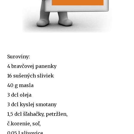
Suroviny:
4 bravčovej panenky
16 sušených sliviek
40 g masla
3 dcl oleja
3 dcl kyslej smotany
1,5 dcl šľahačky, petržlen,
č.korenie, soľ,
0,05 l slivovice