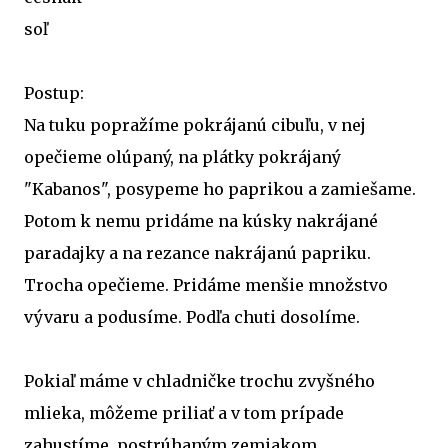
soľ
Postup:
Na tuku popražíme pokrájanú cibuľu, v nej
opečieme olúpaný, na plátky pokrájaný
"Kabanos", posypeme ho paprikou a zamiešame.
Potom k nemu pridáme na kúsky nakrájané
paradajky a na rezance nakrájanú papriku.
Trocha opečieme. Pridáme menšie množstvo
vývaru a podusíme. Podľa chuti dosolíme.
Pokiaľ máme v chladničke trochu zvyšného
mlieka, môžeme priliať a v tom prípade
zahustíme postrúhaným zemiakom.