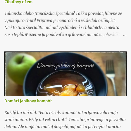
Cibuľový džem
tu ), gaštanové pyré, bielok na potretie a cukor na posypanie
tyčiniek Tyčinky ja potieram len bielkom. Postup: Cesto rozložíme
Talianska alebo francúzska špecialita? Ťažko povedať, hlavne že
alebo...
vynikajúco chutí! Príprava je nenáročná a výsledok oslňujúci.
Niekto túto špecialitu má rád vychladenú s chladničky a niekto
zasa teplú. Môžeme ju podávať ku grilovanému mäsu, obzvlášť je
vhodná k pečenému mäsu, na topinky, k hamburgerom alebo len
tak na "jednohubky". A aby som nezabudol, dokonalé k divine! Čo
budeme potrebovať: 500 g červenej cibule 500 ml červeného vína
120 ml medu 120 ml oleja 120 ml červeného vínneho octu 1 citrón
(najlepšie Bio, lebo budeme pridávať aj kôru.) soľ a mleté čierne
korenie Postup: V hrnci (taký kde sa nám to nepripáli) si
zohrejeme olej a pridáme na kolieska nakrájanú cibuľu. Pridáme
soľ a korenie, varíme na strednom ohni cca 5 minút. (V pôvodnom
recepte sa píše 3 až 5, ale tých 5 minút treba.) Prilejeme víno a
Domáci jablkový kompót
varíme odkryté až dovtedy keď sa nám víno skoro úplne neodparí.
(Chvíľku to trvá.) V ďalšom hrnci si povaríme med, približne 3
Každý ho má rád. Tento rýchly kompót mi pripravovala moja
minú...
stará mama. Vždy mi veľmi chutil. Teraz ho pripravujem ja svojim
deťom. Ale majú ho radi aj dospelý, najmä ku pečeným kuracím