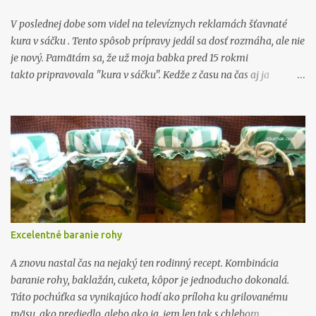
názvov budete asi zmätení. Väčšina sa však od seba líši len tým,
čím sú vnútri plnené. Najzákladnejším druhom sushi je maki,
V poslednej dobe som videl na televíznych reklamách šťavnaté
ktoré pripravuje väčšina japonských domácností. ...
kura v sáčku . Tento spôsob prípravy jedál sa dosť rozmáha, ale nie
je nový. Pamätám sa, že už moja babka pred 15 rokmi
takto pripravovala "kura v sáčku". Kedže z času na čas aj ja
takýmto spôsobom varím, tak som pre Vás pripravil pár fotografií
z tohto "sáčkového varenia". Ja som robil kuracie stehná. Týmto
spôsobom je možné pripravovať nielen kura, ale aj rybu, zajaca,
zeleninu a všeličo iné. Môžete si samozrejme ešte spôsob prípravy
zjednodušiť a urýchliť tým že si kúpite rovno hotovú zmes od
známeho výrobcu - Šťavnaté kura. Alebo si spravíte vlastnú zmes
korenia a zeleniny, ktorú použijete. Sáčky na pečenie si kúpite v
nejakom hypermarkete za cenu okolo 1,70€ , čo nie je až tak veľa.
Ja som si pripravil soľ, petržlenovú vňať, čierne korenie, červenú
Excelentné baranie rohy
papriku sladkú, zázvor, cesnak, medovku , cibuľku, olivový olej,
šampiňóny . Bylinky, koreni...
A znovu nastal čas na nejaký ten rodinný recept. Kombinácia
baranie rohy, baklažán, cuketa, kôpor je jednoducho dokonalá.
Táto pochúťka sa vynikajúco hodí ako príloha ku grilovanému
mäsu, ako predjedlo, alebo ako ja, jem len tak s chlebom.