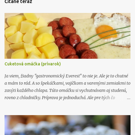
Čítané teraz
Cuketová omáčka (prívarok)
Ja viem, žiadny "gastronomický Everest" to nie je. Ale je to chutné
a mám to rád. A so špekáčkami, vajíčkom a varenými zemiakmi to
zasýti každého chlapa. Túto omáčku si vychutnávam aj studenú,
rovno z chladničky. Príprava je jednoduchá. Ale pre tých čo
nevedia ako na to, ponúkam svoj postup prípravy. Takže keď
dostanete od niekoho cukinu, tak ako ja, cez 60 cm (viď foto), a
nebudete vedieť čo s ňou, tak si pripravte cukinový prívarok. Čo
budeme potrebovať: cukina - cca. 1 kg cibuľa - 2 stredné kôpor -
1/2 viazaničky maslo - 50 g hladká múka - 50 g 3 dcl vody