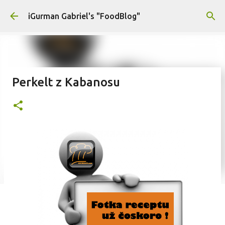
Preskočiť na hlavný obsah
iGurman Gabriel's "FoodBlog"
Perkelt z Kabanosu