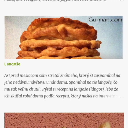
Podávame ju studenú! Tento recept sa u nás v rodine pripravuje už
desaťročia bez zmeny. Jednoducho to tento recept nepotrebuje!
Však si ho vyskúšajte pripraviť a uvidíte. Tak poďme na to. Čo
budeme potrebovať: 300g baranie rohy /vyberajte tie extrémne
štipľavé/ 500g baklažán 500g cuketa 1/2 viazaničky kôpru
1/2 citrónu /štava/ 4 strúčiky cesnaku /ak používate čínsky
tak dajte 7 strúčikov/ 1,5 dcl olivového oleja /kto nemá rád jeho
výraznejšiu chuť nech ho zmieša zo slnečnicovým v pomere 1:1 / 5
pol.lyžíc balsamikového octu čubrica, soľ, č. korenie.
Langoše
Postup: Baranie rohy si opečieme či u...
Asi pred mesiacom som stretol známeho, ktorý si zaspomínal na
jeho nedávnu návštevu u nás doma. Spomínal na tie langoše, čo
mu tak veľmi chutili. Pýtal si recept na langoše (lángos), lebo že
ich skúšal robiť doma podľa receptu, ktorý našiel na internete a
nebolo to ono. Tak som mu povedal, že keď sa k tomu dostanem,
tak ten recept na langoše spíšem a hodím na blog. Kedže to cesto
robím od oka. Pred dvoma týždňami mi hovorí dcéra, nech si
spravíme zase langoše. A tak sme začali. Ja som robil cesto a ona