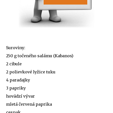
Suroviny:
250 g točeného salámu (Kabanos)
2 cibule
2 polievkové lyžice tuku
4 paradajky
3 papriky
hovädzí vývar
mletá červená paprika
cesnak