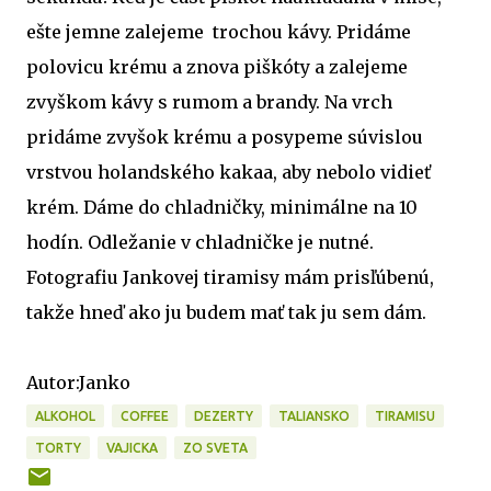
ešte jemne zalejeme trochou kávy. Pridáme
polovicu krému a znova piškóty a zalejeme
zvyškom kávy s rumom a brandy. Na vrch
pridáme zvyšok krému a posypeme súvislou
vrstvou holandského kakaa, aby nebolo vidieť
krém. Dáme do chladničky, minimálne na 10
hodín. Odležanie v chladničke je nutné.
Fotografiu Jankovej tiramisy mám prisľúbenú,
takže hneď ako ju budem mať tak ju sem dám.
Autor:Janko
ALKOHOL
COFFEE
DEZERTY
TALIANSKO
TIRAMISU
TORTY
VAJICKA
ZO SVETA