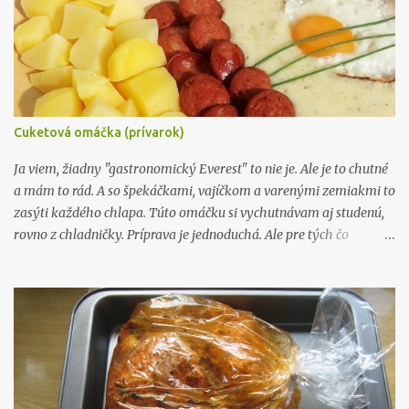
Cuketová omáčka (prívarok)
Ja viem, žiadny "gastronomický Everest" to nie je. Ale je to chutné
a mám to rád. A so špekáčkami, vajíčkom a varenými zemiakmi to
zasýti každého chlapa. Túto omáčku si vychutnávam aj studenú,
rovno z chladničky. Príprava je jednoduchá. Ale pre tých čo
nevedia ako na to, ponúkam svoj postup prípravy. Takže keď
dostanete od niekoho cukinu, tak ako ja, cez 60 cm (viď foto), a
nebudete vedieť čo s ňou, tak si pripravte cukinový prívarok. Čo
budeme potrebovať: cukina - cca. 1 kg cibuľa - 2 stredné kôpor -
1/2 viazaničky maslo - 50 g hladká múka - 50 g 3 dcl vody
mlieko 0,75 l smotana 33% - 0,25 l cukor, ocot (klasický náš), soľ,
čierne korenie, olej Postup: Cukínu očistíme, nakrájame a