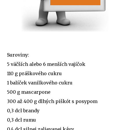
Suroviny:
5 väčších alebo 6 menších vajíčok
110 g práškového cukru
1 balíček vanilkového cukru
500 g mascarpone
300 až 400 g dlhých piškót s posypom
0,3 dcl brandy
0,3 dcl rumu
0,4 dcl silnej zalievanej kávy