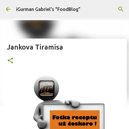
Preskočiť na hlavný obsah
iGurman Gabriel's "FoodBlog"
Jankova Tiramisa