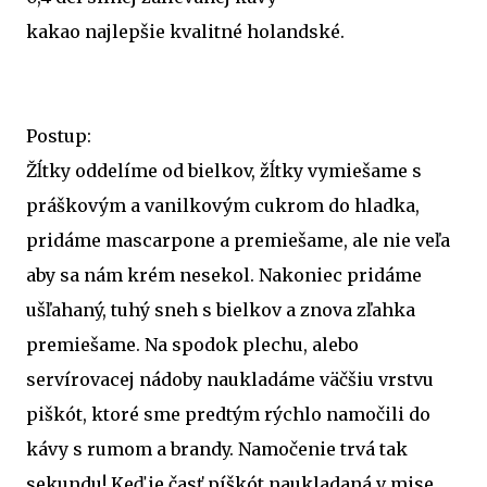
kakao najlepšie kvalitné holandské.
Postup:
Žĺtky oddelíme od bielkov, žĺtky vymiešame s
práškovým a vanilkovým cukrom do hladka,
pridáme mascarpone a premiešame, ale nie veľa
aby sa nám krém nesekol. Nakoniec pridáme
ušľahaný, tuhý sneh s bielkov a znova zľahka
premiešame. Na spodok plechu, alebo
servírovacej nádoby naukladáme väčšiu vrstvu
piškót, ktoré sme predtým rýchlo namočili do
kávy s rumom a brandy. Namočenie trvá tak
sekundu! Keď je časť píškót naukladaná v mise,