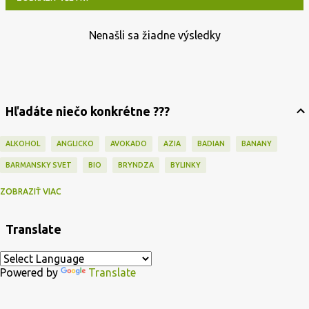
Nenašli sa žiadne výsledky
P
r
í
s
Hľadáte niečo konkrétne ???
p
e
ALKOHOL
ANGLICKO
AVOKADO
AZIA
BADIAN
BANANY
v
BARMANSKY SVET
BIO
BRYNDZA
BYLINKY
k
CAJ
CAPPUCCINO
CESKO
CESNAK
CESTOVINY
CHUTNEY
ZOBRAZIŤ VIAC
y
CIBULA
CINA
CITRON
COFFEE
COKOLADA
DEKORÁCIE
Translate
DEZERTY
DIVINA
DOMÁCA PEKÁREŇ
DROZDIE
DŽEM
ECKA
EXTRAVAGANCIA
FOOD ART
FOOD BLOGGERS
FOOD HUMOR
Powered by
Translate
FOTOGRAFIE
GABRIEL
GADGETS
GORDON RAMSAY
GRILL
GULAS
HALLOWEEN
HLIVA
HMYZ A ...
HORCICA
HRIBY