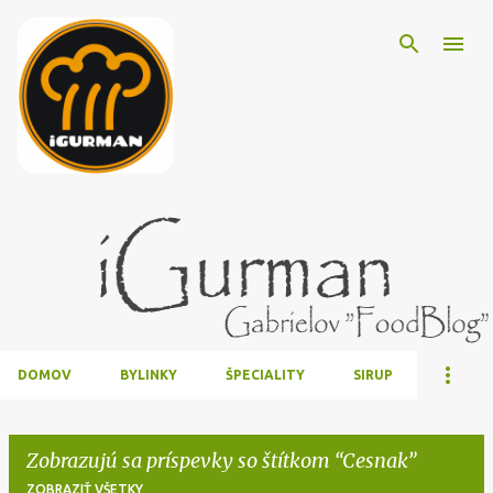
Preskočiť na hlavný obsah
DOMOV
BYLINKY
ŠPECIALITY
SIRUP
Zobrazujú sa príspevky so štítkom
Cesnak
ZOBRAZIŤ VŠETKY