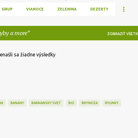
SIRUP
VIANOCE
ZELENINA
DEZERTY
yby a more
ZOBRAZIŤ VŠETK
enašli sa žiadne výsledky
AN
BANANY
BARMANSKY SVET
BIO
BRYNDZA
BYLINKY
INY
CHUTNEY
CIBULA
CINA
CITRON
COFFEE
COKOLADA
Ň
DROZDIE
DŽEM
ECKA
EXTRAVAGANCIA
FOOD ART
GABRIEL
GADGETS
GORDON RAMSAY
GRILL
GULAS
HALLOWEEN