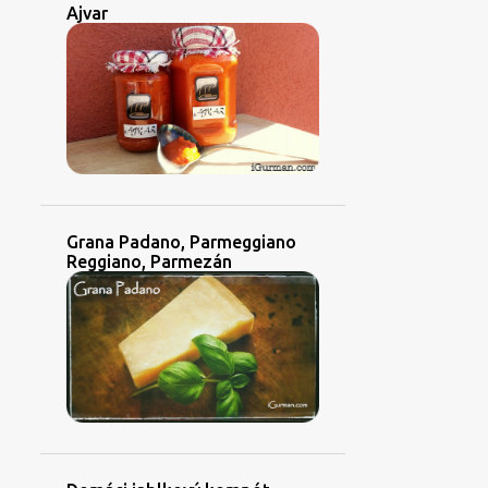
Ajvar
P
D
ZA
Grana Padano, Parmeggiano
Reggiano, Parmezán