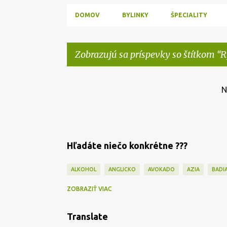
DOMOV
BYLINKY
ŠPECIALITY
Zobrazujú sa príspevky so štítkom
R
P
N
r
í
s
Hľadáte niečo konkrétne ???
p
e
ALKOHOL
ANGLICKO
AVOKADO
AZIA
BADI
v
CAJ
CAPPUCCINO
CESKO
CESNAK
CESTOV
k
ZOBRAZIŤ VIAC
DEKORÁCIE
DEZERTY
DIVINA
DOMÁCA PEKÁRE
y
Translate
FOOD BLOGGERS
FOOD HUMOR
FOTOGRAFIE