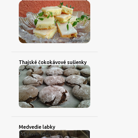
Thajské čokokávové sušienky
Medvedie labky