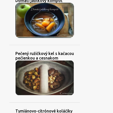
Domáci jablkový kompót
Pečený ružičkový kel s kačacou
pečienkou a cesnakom
Tymiánovo-citrónové koláčiky