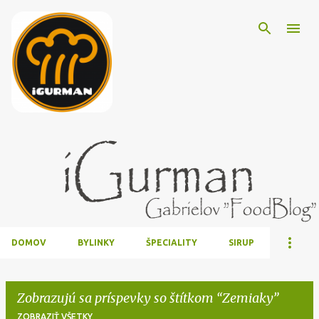
Preskočiť na hlavný obsah
DOMOV
BYLINKY
ŠPECIALITY
SIRUP
Zobrazujú sa príspevky so štítkom
Zemiaky
ZOBRAZIŤ VŠETKY