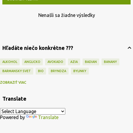
Nenašli sa žiadne výsledky
P
r
í
s
Hľadáte niečo konkrétne ???
p
e
ALKOHOL
ANGLICKO
AVOKADO
AZIA
BADIAN
BANANY
v
BARMANSKY SVET
BIO
BRYNDZA
BYLINKY
k
CAJ
CAPPUCCINO
CESKO
CESNAK
CESTOVINY
CHUTNEY
ZOBRAZIŤ VIAC
y
CIBULA
CINA
CITRON
COFFEE
COKOLADA
DEKORÁCIE
Translate
DEZERTY
DIVINA
DOMÁCA PEKÁREŇ
DROZDIE
DŽEM
ECKA
EXTRAVAGANCIA
FOOD ART
FOOD BLOGGERS
FOOD HUMOR
Powered by
Translate
FOTOGRAFIE
GABRIEL
GADGETS
GORDON RAMSAY
GRILL
GULAS
HALLOWEEN
HLIVA
HMYZ A ...
HORCICA
HRIBY